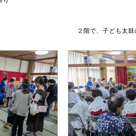
２階で、子ども太鼓